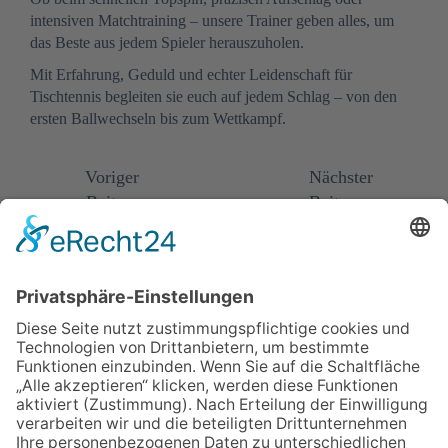
intensiven Matchtraining – unsere Trainer geben alles, um
das Beste aus jedem Spieler herauszuholen.
Mit Erfahrung, Geduld und echter Leidenschaft für
Tischtennis begleiten sie euch auf jedem Schlag – von den
ersten Ballwechseln bis zum Wettkampf.
Voriger
Nächster
Beitrag
Beitrag
Zurück zur
Übersicht
Impressum
·
Datenschutz
·
Cookie-Einstellungen
Copyright ©2026 TTC Wenden e.V. · Gefördert durch die Aktion
Mensch.
Webseite realisiert durch Schlossberg Werbung GmbH